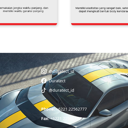
@duratect_id
Duratect
@duratect_id
Phone:
+6221 22562777
Fax:
+6221 22566777