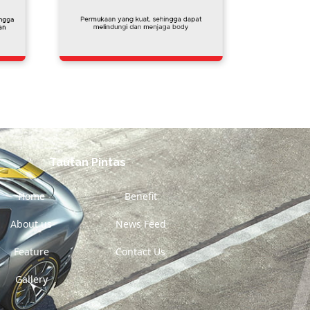
Tautan Pintas
Home
Benefit
About us
News Feed
Feature
Contact Us
Gallery